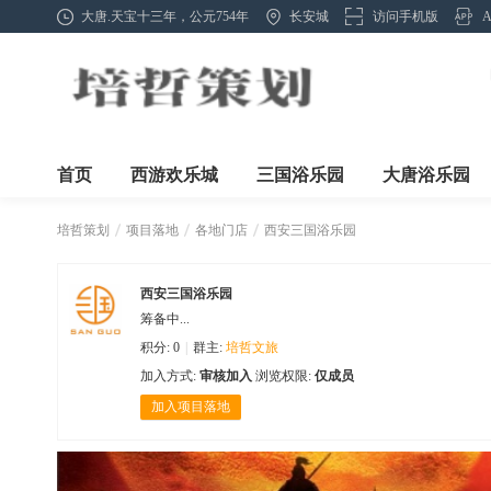
大唐.天宝十三年，公元754年
长安城
访问手机版
首页
西游欢乐城
三国浴乐园
大唐浴乐园
培哲策划
项目落地
各地门店
西安三国浴乐园
西安三国浴乐园
筹备中...
›
›
›
积分: 0
|
群主:
培哲文旅
加入方式:
审核加入
浏览权限:
仅成员
加入项目落地