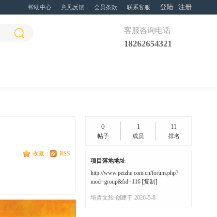
登陆
注册
帮助中心
意见反馈
会员条款
联系客服
客服咨询电话
18262654321
0
1
11
帖子
成员
排名
收藏
|
RSS
项目落地地址
http://www.peizhe.com.cn/forum.php?
mod=group&fid=116
[
复制
]
培哲文旅 创建于 2026-5-8