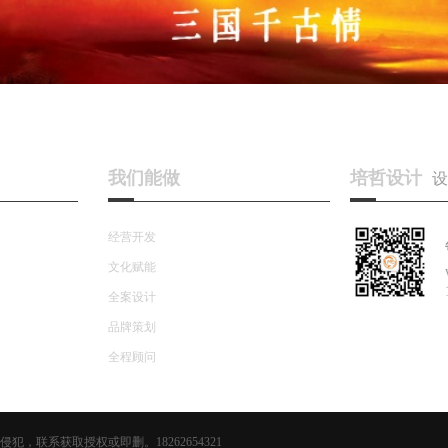
我们能做
培哲设计
设
经营开发
文化赋能
全案设计
品牌策划
全程顾问
联系获取授权或即删。18262654321