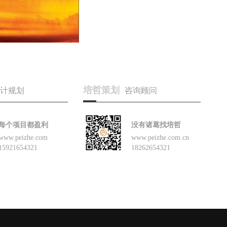
培哲策划
计规划
咨询顾问
每个项目都盈利
没有诸葛找培哲
www.peizhe.com
www.peizhe.com.cn
15921654321
18262654321