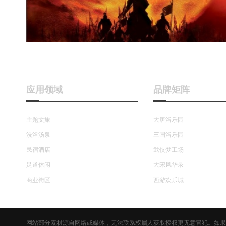
应用领域
品牌矩阵
主题文旅
大唐浴乐园
洗浴汤泉
三国浴乐园
民宿酒店
武侠梦工场
足道休闲
大宋风华录
商业街区
西游欢乐城
网站部分素材源自网络或媒体，无法联系权属人获取授权更无意冒犯。如果侵犯，