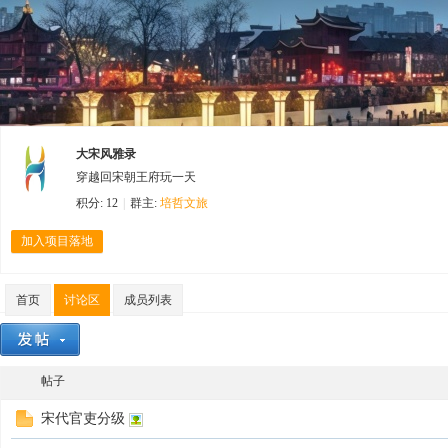
大宋风雅录
穿越回宋朝王府玩一天
积分: 12
|
群主:
培哲文旅
加入项目落地
首页
讨论区
成员列表
帖子
宋代官吏分级