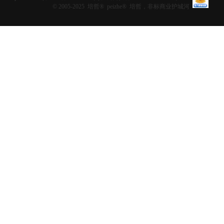
© 2005-2025 培哲® peizhe® 培哲，非标商业护城河