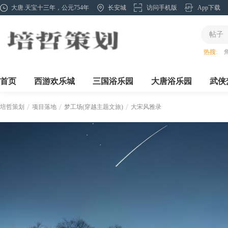
大唐.天宝十三年，公元754年
长安城
访问手机版
App下载
帖子
热搜:
首页
西游欢乐城
三国浴乐园
大唐浴乐园
武侠
培哲策划
项目落地
梦工场(穿越主题文旅)
大宋风雅录
›
›
›