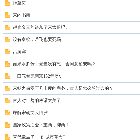
神童诗
宋的书籍
赵光义真的谋杀了宋太祖吗?
没有秦桧，岳飞也要死吗
吕洞宾
如果水浒传中晁盖没有死，会同意招安吗？
一口气看完南宋152年历史
宋朝之前零下几十度的寒冬，古人是怎么熬过去的？
古人对年龄的称谓太美了
详解宋朝文人四雅
国家政策之变：重商，抑商？
宋代发生了一场“城市革命”