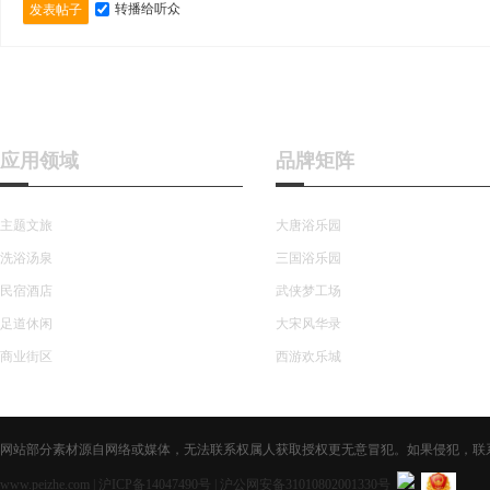
转播给听众
发表帖子
应用领域
品牌矩阵
主题文旅
大唐浴乐园
洗浴汤泉
三国浴乐园
民宿酒店
武侠梦工场
足道休闲
大宋风华录
商业街区
西游欢乐城
网站部分素材源自网络或媒体，无法联系权属人获取授权更无意冒犯。如果侵犯，联系获取授
www.peizhe.com
|
沪ICP备14047490号
|
沪公网安备31010802001330号