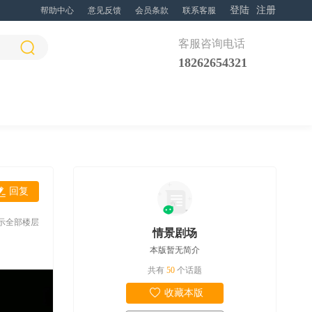
登陆
注册
帮助中心
意见反馈
会员条款
联系客服
客服咨询电话
18262654321
回复
示全部楼层
情景剧场
本版暂无简介
共有
50
个话题
收藏本版