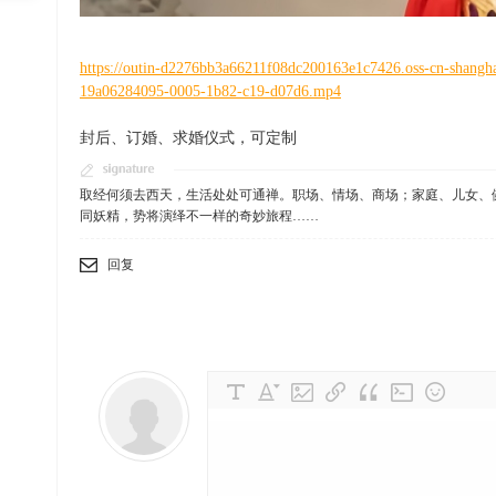
, B$ A; j) U7 d9 q4 T: i
https://outin-d2276bb3a66211f08dc200163e1c7426.oss-cn-shangh
19a06284095-0005-1b82-c19-d07d6.mp4
s$ i! K! g: y3 R" Y+ V
封后、订婚、求婚仪式，可定制
8 [8 u- j8 n' q Q6 h
取经何须去西天，生活处处可通禅。职场、情场、商场；家庭、儿女、
同妖精，势将演绎不一样的奇妙旅程……
回复