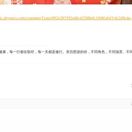
ai.aliyuncs.com/customerTrans/692e283392ed6c42588e6c1fb8fafef3/4c2d9cda-
健康，每一行都在取经，每一关都是修行。亲历西游的你，不同角色，不同场景、不