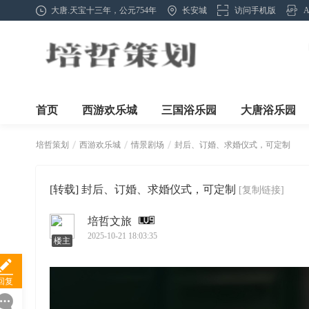
大唐.天宝十三年，公元754年
长安城
访问手机版
首页
西游欢乐城
三国浴乐园
大唐浴乐园
培哲策划
西游欢乐城
情景剧场
封后、订婚、求婚仪式，可定制
[转载]
封后、订婚、求婚仪式，可定制
[复制链接]
›
›
›
培哲文旅
2025-10-21 18:03:35
楼主
回复