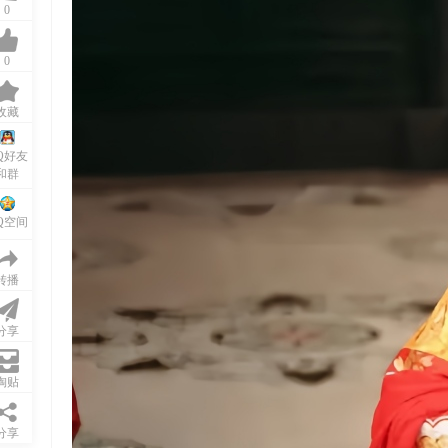
0
0
收藏
Q好友
和群
Q空间
转播
分享
淘贴
分享