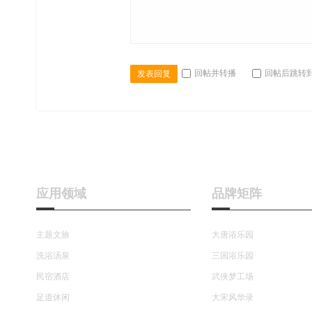
回帖并转播
回帖后跳转
发表回复
应用领域
品牌矩阵
主题文旅
大唐浴乐园
洗浴汤泉
三国浴乐园
民宿酒店
武侠梦工场
足道休闲
大宋风华录