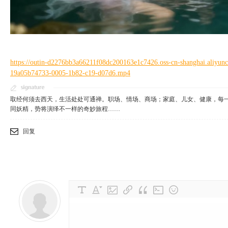
3 I l& n* y7 S0 \0 Y K
+ X0 P, m; z, q6 l# j8 j
& ]1 ^+ v% V" b; m8 F! p1 U
https://outin-d2276bb3a66211f08dc200163e1c7426.oss-cn-shanghai.aliyu
19a05b74733-0005-1b82-c19-d07d6.mp4
' u3 \ L2 t5 T1 r. J) ]
取经何须去西天，生活处处可通禅。职场、情场、商场；家庭、儿女、健康，每
同妖精，势将演绎不一样的奇妙旅程……
回复