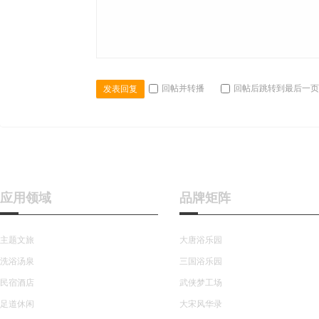
回帖并转播
回帖后跳转到最后一页
发表回复
应用领域
品牌矩阵
主题文旅
大唐浴乐园
洗浴汤泉
三国浴乐园
民宿酒店
武侠梦工场
足道休闲
大宋风华录