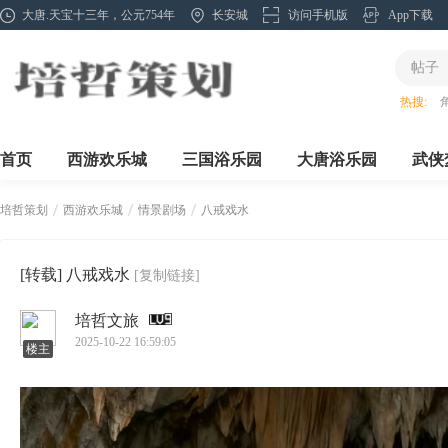
大唐.天宝十三年，公元754年
长安城
访问手机版
App下载
帖子
热搜:
首页
西游欢乐城
三国浴乐园
大唐浴乐园
武侠
培哲策划
西游欢乐城
情景剧场
八戒戏水
[转载]
八戒戏水
[复制链接]
›
›
›
培哲文旅
2025-10-22 16:59:05
楼主