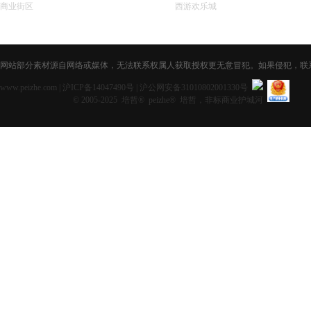
商业街区
西游欢乐城
网站部分素材源自网络或媒体，无法联系权属人获取授权更无意冒犯。如果侵犯，联系获取授
www.peizhe.com
|
沪ICP备14047490号
|
沪公网安备31010802001330号
© 2005-2025 培哲® peizhe® 培哲，非标商业护城河