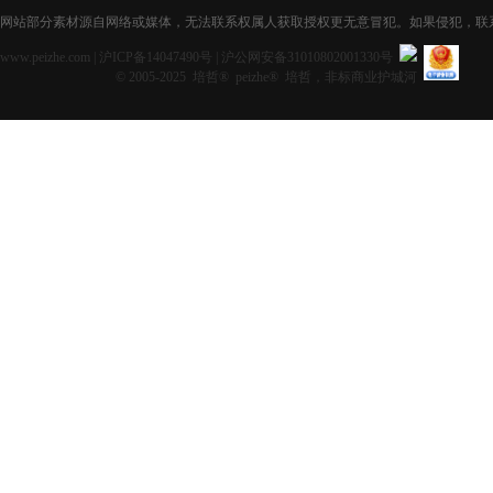
网站部分素材源自网络或媒体，无法联系权属人获取授权更无意冒犯。如果侵犯，联系获取授
www.peizhe.com
|
沪ICP备14047490号
|
沪公网安备31010802001330号
© 2005-2025 培哲® peizhe® 培哲，非标商业护城河