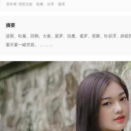
原作者: 培哲文旅
收藏
分享
邀请
摘要
波斯、吐蕃、回鹘、大秦、新罗、扶桑、暹罗、突厥、吐谷浑、薛延
要不要一睹芳容。 ... ... ...