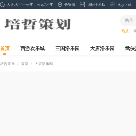
大唐.天宝十三年，公元754年
长安城
访问手机版
App下载
帖子
热搜:
首页
西游欢乐城
三国浴乐园
大唐浴乐园
武侠
培哲策划
首页
大唐浴乐园