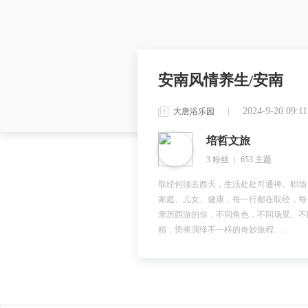
安南风情养生/安南
2024-9-20 09:11
大唐浴乐园
培哲文旅
3 粉丝
653 主题
取经何须去西天，生活处处可通禅。职场
家庭、儿女、健康，每一行都在取经，每
亲历西游的你，不同角色，不同场景、不
精，势将演绎不一样的奇妙旅程……