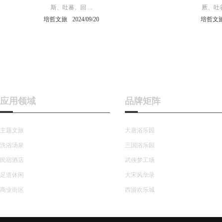
斯、吐蕃、回 ...
厥、吐谷
培哲文旅
2024/09/20
培哲文
应用领域
品牌矩阵
主题文旅
大唐浴乐园
洗浴汤泉
三国浴乐园
民宿酒店
武侠梦工场
足道休闲
大宋风华录
商业街区
西游欢乐城