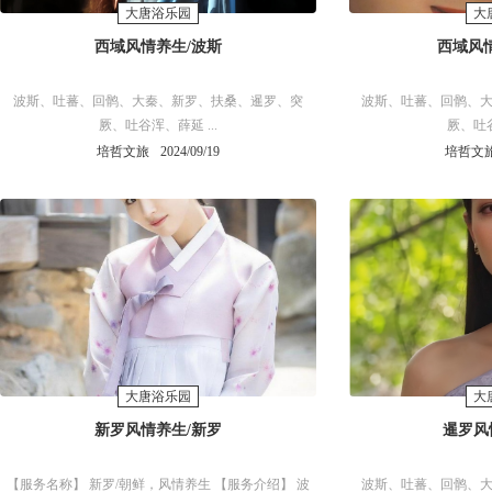
大唐浴乐园
大
西域风情养生/波斯
西域风
波斯、吐蕃、回鹘、大秦、新罗、扶桑、暹罗、突
波斯、吐蕃、回鹘、
厥、吐谷浑、薛延 ...
厥、吐谷
培哲文旅
2024/09/19
培哲文
大唐浴乐园
大
新罗风情养生/新罗
暹罗风
【服务名称】 新罗/朝鲜，风情养生 【服务介绍】 波
波斯、吐蕃、回鹘、